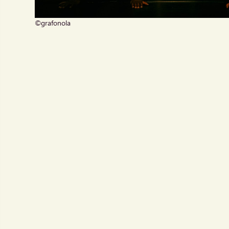
©grafonola