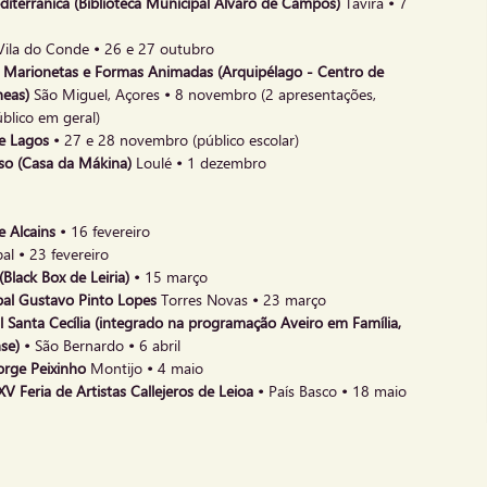
diterrânica (Biblioteca Municipal Álvaro de Campos)
Tavira
•
7
Vila do Conde
•
26 e 27 outubro
de Marionetas e Formas Animadas (Arquipélago - Centro de
neas)
São Miguel, Açores
•
8 novembro (2 apresentações,
úblico em geral)
de Lagos •
27 e 28
novembro (público escolar)
eso (Casa da Mákina)
Loulé
•
1 dezembro
e Alcains •
16 fevereiro
al
•
23 fevereiro
Black Box de Leiria) •
15 março
ipal Gustavo Pinto Lopes
Torres Novas
•
23 março
l Santa Cecília (integrado na programação Aveiro em Família,
nse) •
São Bernardo
•
6 abril
orge Peixinho
Montijo
•
4 maio
 Feria de Artistas Callejeros de Leioa •
País Basco
•
18 maio
 - Mostra Internacional de Artes para o Pequeno Público
tónio Assunção)
Almada
•
25 maio
ernacional de Marionetas de Évora (Teatro Garcia de Resende,