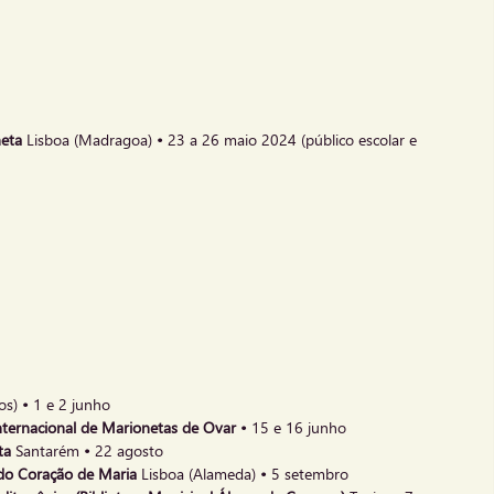
neta
Lisboa (Madragoa)
•
23 a 26 maio 2024 (público escolar e
jos)
•
1 e 2 junho
nternacional de Marionetas de Ovar •
15 e 16 junho
ta
Santarém
•
22 agosto
do Coração de Maria
Lisboa (Alameda)
•
5 setembro