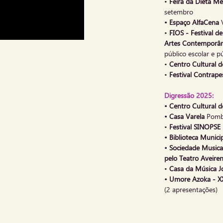
•
Feira da Dieta Me
setembro
• Espaço AlfaCena
•
FIOS - Festival 
Artes Contemporâ
público escolar e p
•
Centro Cultural 
•
Festival Contrap
Digressão 2025:
• Centro Cultural d
• Casa Varela
Pomb
•
Festival SINOPSE (
• Biblioteca Munic
• Sociedade Musica
pelo Teatro Aveire
•
Casa da Música J
• Umore Azoka - XXV
(2 apresentações)
•
Festival Sementes
(Teatro Estúdio An
•
BIME - Bienal Int