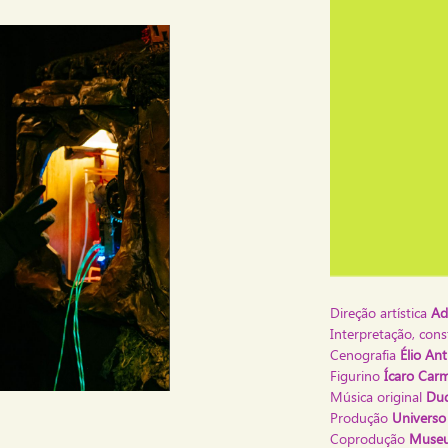
Direção artística
Ad
Interpretação, con
Cenografia
Élio An
Figurino
Ícaro Car
Música original
Dud
Produção
Universo 
Coprodução
Museu 