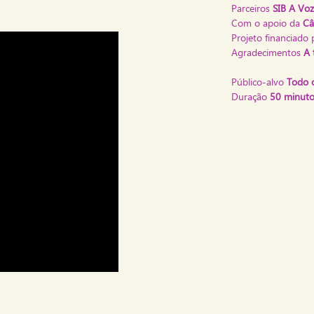
Parceiros
SIB A Voz
Com o apoio da
Câ
Projeto financiado 
Agradecimentos
A t
Público-alvo
Todo o
Duração
50 minuto